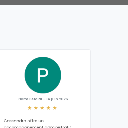
Pierre Peraldi - 14 juin 2026
Cassandra offre un
J'ai bea
accompagnement administratif
professio