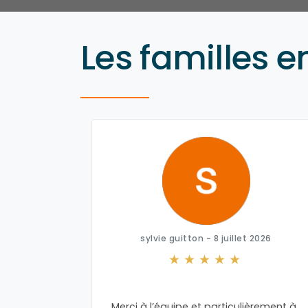
Les familles e
26
sylvie guitton - 8 juillet 2026
 Loïc
Merci à l’équipe et particulièrement à