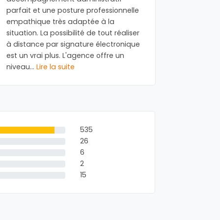
parfait et une posture professionnelle
gentille
empathique très adaptée à la
Funebres
situation. La possibilité de tout réaliser
Batignoll
à distance par signature électronique
obseques 
est un vrai plus. L'agence offre un
famille 
niveau
...
Lire la suite
la suite
535
26
6
2
15