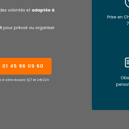
des volontés et
adaptée à
Prise en 
7
t
pour prévoir ou organiser
01 45 96 09 60
Obs
 à votre écoute 7j/7 et 24h/24
perso