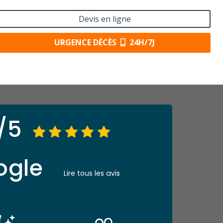
Devis en ligne
URGENCE DÉCÈS
24H/7J
/5
ogle
Lire tous les avis