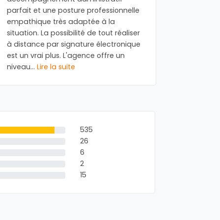
parfait et une posture professionnelle
gentille
empathique très adaptée à la
Funebres
situation. La possibilité de tout réaliser
Batignoll
à distance par signature électronique
obseques 
est un vrai plus. L'agence offre un
famille 
niveau
...
Lire la suite
la suite
535
26
6
2
15