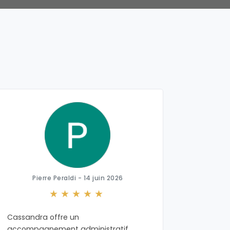
Pierre Peraldi - 14 juin 2026
Cassandra offre un
J'ai bea
accompagnement administratif
professio