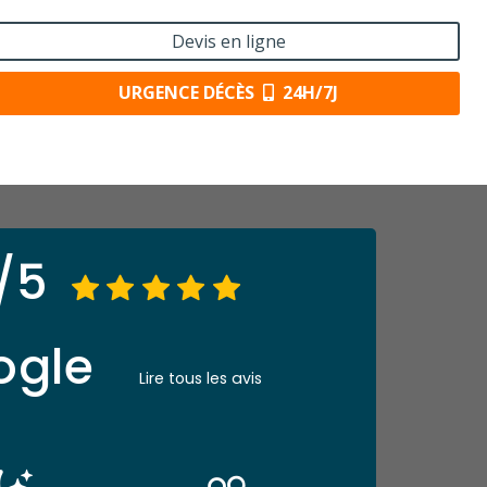
Devis en ligne
URGENCE DÉCÈS
24H/7J
/5
ogle
Lire tous les avis