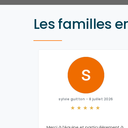
Les familles e
26
sylvie guitton - 8 juillet 2026
 Loïc
Merci à l’équipe et particulièrement à