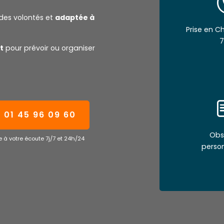
des volontés et
adaptée à
Prise en 
7
t
pour prévoir ou organiser
01 45 96 09 60
Obs
 à votre écoute 7j/7 et 24h/24
perso