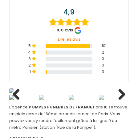
4,9
SERVICES & ARTICLES
Concessions funéraires
NOS AGENCES
106 avis
Entretien de sépulture
Lire les avis
Agence de BOULOGNE-BILLANCOURT
5
101
Livraison de Fleurs Naturelles
Agence de PARIS 13
4
2
3
0
Livraison de plaques
Agence de PARIS 16
2
0
Nos capitons funéraires
1
3
Agence de PARIS 17
Nos cercueils
Agence de PARIS 19
Nos fleurs naturelles
Agence de LEVALLOIS-PERRET
Nos monuments
Previous
Next
L'agence
POMPES FUNÈBRES DE FRANCE
Paris 16 se trouve
en plein cœur du 16ème arrondissement de Paris. Vous
Nos urnes funéraires
pouvez vous y rendre facilement grâce à la ligne 9 du
Rapatriement
métro Parisien (station "Rue de la Pompe").
Services aux familles