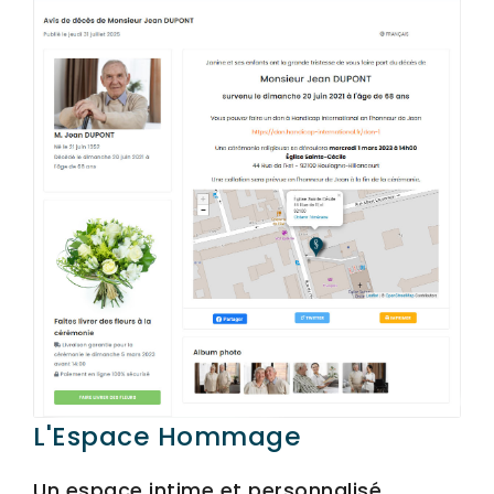
SERVICES & ARTICLES
Concessions funéraires
NOS AGENCES
Entretien de sépulture
Agence de BOULOGNE-BILLANCOURT
Livraison de Fleurs Naturelles
Agence de PARIS 13
Livraison de plaques
Agence de PARIS 16
Nos capitons funéraires
Agence de PARIS 17
Nos cercueils
Agence de PARIS 19
Nos fleurs naturelles
Agence de LEVALLOIS-PERRET
Nos monuments
Nos urnes funéraires
L'Espace Hommage
Rapatriement
Un espace intime et personnalisé
Services aux familles