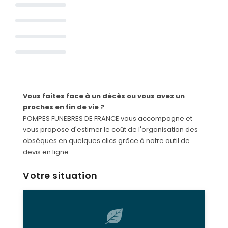
SERVICES & ARTICLES
Concessions funéraires
NOS AGENCES
Entretien de sépulture
Agence de BOULOGNE-BILLANCOURT
Livraison de Fleurs Naturelles
Agence de PARIS 13
Vous faites face à un décès ou vous avez un
Livraison de plaques
Agence de PARIS 16
proches en fin de vie ?
Nos capitons funéraires
POMPES FUNEBRES DE FRANCE vous accompagne et
Agence de PARIS 17
vous propose d'estimer le coût de l'organisation des
Nos cercueils
Agence de PARIS 19
obsèques en quelques clics grâce à notre outil de
devis en ligne.
Nos fleurs naturelles
Agence de LEVALLOIS-PERRET
Nos monuments
Votre situation
Nos urnes funéraires
Rapatriement
Services aux familles